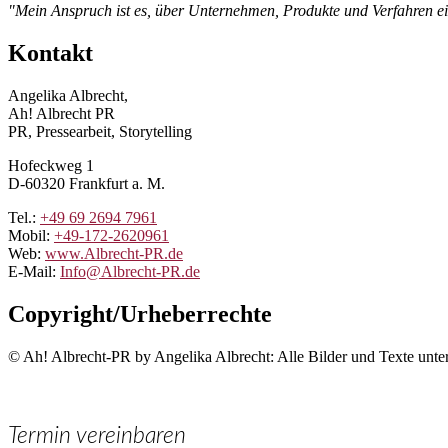
"Mein Anspruch ist es, über Unternehmen, Produkte und Verfahren ei
Kontakt
Angelika Albrecht,
Ah! Albrecht PR
PR, Pressearbeit, Storytelling
Hofeckweg 1
D-60320 Frankfurt a. M.
Tel.:
+49 69 2694 7961
Mobil:
+49-172-2620961
Web:
www.Albrecht-PR.de
E-Mail:
Info@Albrecht-PR.de
Copyright/Urheberrechte
© Ah! Albrecht-PR by Angelika Albrecht: Alle Bilder und Texte unte
Termin vereinbaren