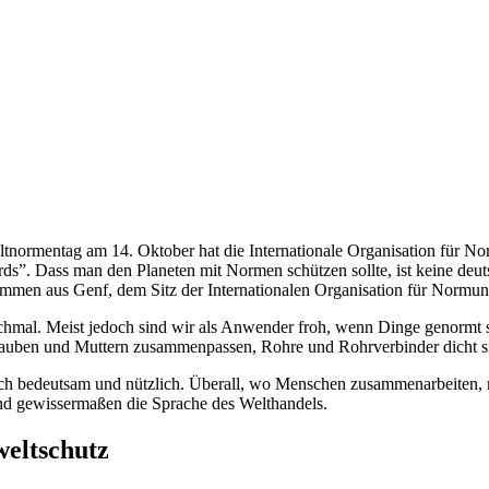
tnormentag am 14. Oktober hat die Internationale Organisation für No
rds”. Dass man den Planeten mit Normen schützen sollte, ist keine deu
men aus Genf, dem Sitz der Internationalen Organisation für Normun
anchmal. Meist jedoch sind wir als Anwender froh, wenn Dinge genorm
hrauben und Muttern zusammenpassen, Rohre und Rohrverbinder dicht si
ich bedeutsam und nützlich. Überall, wo Menschen zusammenarbeiten, m
nd gewissermaßen die Sprache des Welthandels.
eltschutz