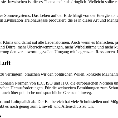
ie. Inzwischen ist dieses Thema mehr als dringlich. Vielleicht sollte es
seres Sonnensystems. Das Leben auf der Erde hängt von der Energie ab,
n Zivilisation Treibhausgase produziert, die es in dieser Art und Menge
er Klima und damit auf alle Lebensformen. Auch wenn es Menschen, ja
t und Dürre, mehr Überschwemmungen, mehr Wirbelstürme und mehr kurz
erung den verantwortungsvollen Umgang mit begrenzten Ressourcen. 
Luft
 verringern, brauchen wir den politischen Willen, konkrete Maßnahme
rnationalen Normen von IEC, ISO und ITU, die europäischen Normen un
hnischen Herausforderungen. Für die weltweiten Bemühungen zum Schut
– auch über politische und sprachliche Grenzen hinweg.
- und Luftqualität ab. Der Baubereich hat viele Schnittstellen und M
 gibt es noch genug zum Umwelt- und Artenschutz zu tun.
?