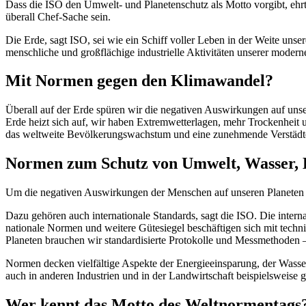
Dass die ISO den Umwelt- und Planetenschutz als Motto vorgibt, ehrt s
überall Chef-Sache sein.
Die Erde, sagt ISO, sei wie ein Schiff voller Leben in der Weite un
menschliche und großflächige industrielle Aktivitäten unserer moderne
Mit Normen gegen den Klimawandel?
Überall auf der Erde spüren wir die negativen Auswirkungen auf uns
Erde heizt sich auf, wir haben Extremwetterlagen, mehr Trockenhei
das weltweite Bevölkerungswachstum und eine zunehmende Verstädt
Normen zum Schutz von Umwelt, Wasser, 
Um die negativen Auswirkungen der Menschen auf unseren Planeten zu
Dazu gehören auch internationale Standards, sagt die ISO. Die inte
nationale Normen und weitere Gütesiegel beschäftigen sich mit tec
Planeten brauchen wir standardisierte Protokolle und Messmethoden 
Normen decken vielfältige Aspekte der Energieeinsparung, der Wasser
auch in anderen Industrien und in der Landwirtschaft beispielsweise
Wer kennt das Motto des Weltnormentags