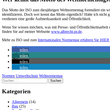
Das Motto der ISO zum diesjährigen Weltnormentag formuliert ein wic
identifizieren. Doch wer kennt das Motto eigentlich? Hätte ich nicht
verdienen eine große Aufmerksamkeit und Öffentlichkeit.
Wenn Sie wissen möchten, was mit Presse- und Öffentlichkeitsarbeit 
finden Sie auf meiner Webseite
www.albrecht-pr.de
.
Mehr zu ISO und zum
Internationalen Normentag erfahren Sie HIER
teilen
teilen
teilen
teilen
Normen
Umweltschutz
Weltnormentag
Suchen
nach:
Kategorien
Allgemein
(14)
Bau
(25)